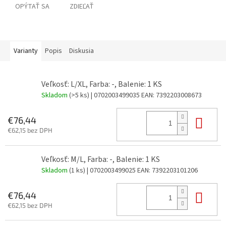
OPÝTAŤ SA
ZDIEĽAŤ
Varianty
Popis
Diskusia
Veľkosť: L/XL, Farba: -, Balenie: 1 KS
Skladom
(>5 ks)
| 0702003499035
EAN:
7392203008673
Do 
€76,44
€62,15 bez DPH
Veľkosť: M/L, Farba: -, Balenie: 1 KS
Skladom
(1 ks)
| 0702003499025
EAN:
7392203101206
Do 
€76,44
€62,15 bez DPH