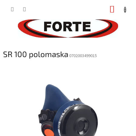
Prejsť
NÁKUP
na
obsah
KOŠÍK
SR 100 polomaska
0702003499015