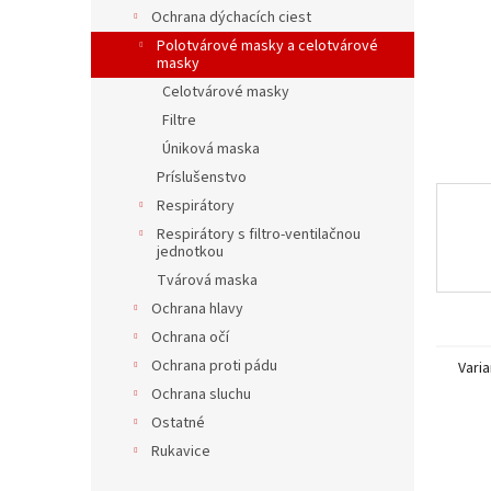
Ochrana dýchacích ciest
Polotvárové masky a celotvárové
masky
Celotvárové masky
Filtre
Úniková maska
Príslušenstvo
Respirátory
Respirátory s filtro-ventilačnou
jednotkou
Tvárová maska
Ochrana hlavy
Ochrana očí
Ochrana proti pádu
Varia
Ochrana sluchu
Ostatné
Rukavice