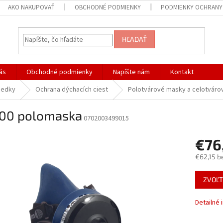
AKO NAKUPOVAŤ
OBCHODNÉ PODMIENKY
PODMIENKY OCHRANY
HĽADAŤ
ás
Obchodné podmienky
Napíšte nám
Kontakt
iedky
Ochrana dýchacích ciest
Polotvárové masky a celotvár
100 polomaska
0702003499015
€76
€62,15 b
Jednotk
ZVOĽT
cena:
Detailné 