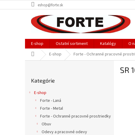
Prejsť
eshop@forte.sk
na
obsah
E-shop
Ostatní sortiment
Katalógy
O n
Domov
E-shop
Forte - Ochranné pracovné prostr
B
SR 
o
Preskočiť
č
Kategórie
kategórie
n
ý
E-shop
p
Forte - Laná
a
Forte - Metal
n
e
Forte - Ochranné pracovné prostriedky
l
Obuv
Odevy a pracovné odevy