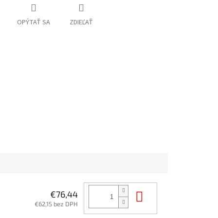
OPÝTAŤ SA
ZDIEĽAŤ
Do košíka
€76,44
€62,15 bez DPH