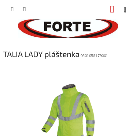
Prejsť
NÁKUP
na
obsah
KOŠÍK
TALIA LADY pláštenka
0301058179001