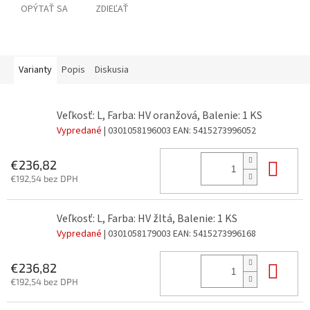
OPÝTAŤ SA
ZDIEĽAŤ
Varianty
Popis
Diskusia
Veľkosť: L, Farba: HV oranžová, Balenie: 1 KS
Vypredané
| 0301058196003
EAN:
5415273996052
Do 
€236,82
€192,54 bez DPH
Veľkosť: L, Farba: HV žltá, Balenie: 1 KS
Vypredané
| 0301058179003
EAN:
5415273996168
Do 
€236,82
€192,54 bez DPH