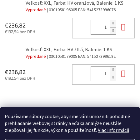
Veľkosť: XXL, Farba: HV oranžová, Balenie: 1 KS
Vypredané
| 0301058196005
EAN:
5415273996076
Do 
€236,82
€192,54 bez DPH
Veľkosť: XXL, Farba: HV žltá, Balenie: 1 KS
Vypredané
| 0301058179005
EAN:
5415273996182
Do 
€236,82
€192,54 bez DPH
Z
á
p
Používame súbory cookie, aby sme vám umožnili pohodlné
ä
prehliadanie webovej stránky a vďaka analýze neustále
t
zlepšovali jej funkcie, výkon a použiteľnosť.
Viac informácií
i