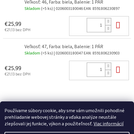
Veľkosť: 46, Farba: biela, Balenie: 1 PÁR
Skladom
(>5 ks)
| 0206003180046
EAN:
8591806230897
Do 
€25,99
€21,13 bez DPH
Veľkosť: 47, Farba: biela, Balenie: 1 PÁR
Skladom
(>5 ks)
| 0206003180047
EAN:
8591806230903
Do 
€25,99
€21,13 bez DPH
Z
á
p
Používame súbory cookie, aby sme vám umožnili pohodlné
ä
prehliadanie webovej stránky a vďaka analýze neustále
t
zlepšovali jej funkcie, výkon a použiteľnosť.
Viac informácií
i