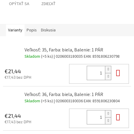
OPÝTAŤ SA
ZDIEĽAŤ
Varianty
Popis
Diskusia
Veľkosť: 35, Farba: biela, Balenie: 1 PÁR
Skladom
(>5 ks)
| 0206003180035
EAN:
8591806230798
Do 
€21,44
€17,43 bez DPH
Veľkosť: 36, Farba: biela, Balenie: 1 PÁR
Skladom
(>5 ks)
| 0206003180036
EAN:
8591806230804
Do 
€21,44
€17,43 bez DPH