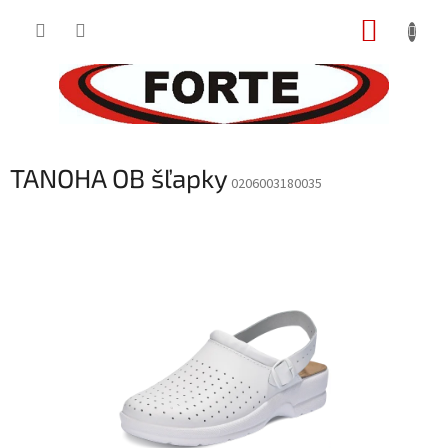
Prejsť
NÁKUP
na
obsah
KOŠÍK
TANOHA OB šľapky
0206003180035