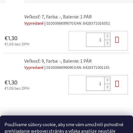
Veľkosť: 7, Farba: -, Balenie: 1 PÁR
Vypredané
| 0103006699070
EAN:
8428371016352
Do 
€1,30
€1,06 bez DPH
Veľkosť: 9, Farba: -, Balenie: 1 PÁR
Vypredané
| 0103006699090
EAN:
8428371001181
Do 
€1,30
€1,06 bez DPH
Z
á
p
Používame súbory cookie, aby sme vám umožnili pohodlné
ä
prehliadanie webovej stránky a vďaka analýze neustále