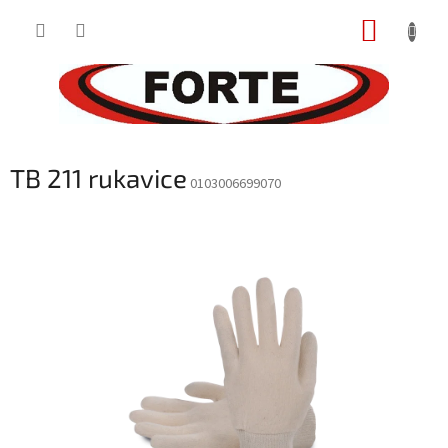
Prejsť
NÁKUP
na
obsah
KOŠÍK
TB 211 rukavice
0103006699070