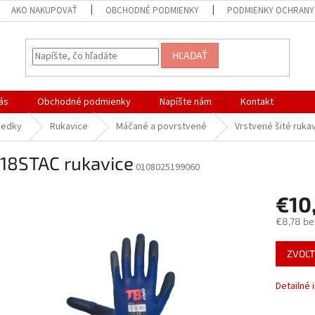
AKO NAKUPOVAŤ
OBCHODNÉ PODMIENKY
PODMIENKY OCHRANY
HĽADAŤ
ás
Obchodné podmienky
Napíšte nám
Kontakt
iedky
Rukavice
Máčané a povrstvené
Vrstvené šité ruka
718STAC rukavice
0108025199060
€10
€8,78 be
Jednotk
ZVOĽT
cena:
Detailné 