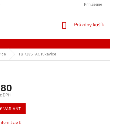
 OSOBNÝCH ÚDAJOV
Prihlásenie
NÁKUPNÝ
Prázdny košík
KOŠÍK
vice
TB 718STAC rukavice
,80
z DPH
ová
E VARIANT
informácie