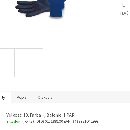
TLAČ
nty
Popis
Diskusia
Veľkosť: 10, Farba: -, Balenie: 1 PÁR
Skladom
(>5 ks)
| 0108025199100
EAN:
8428371042993