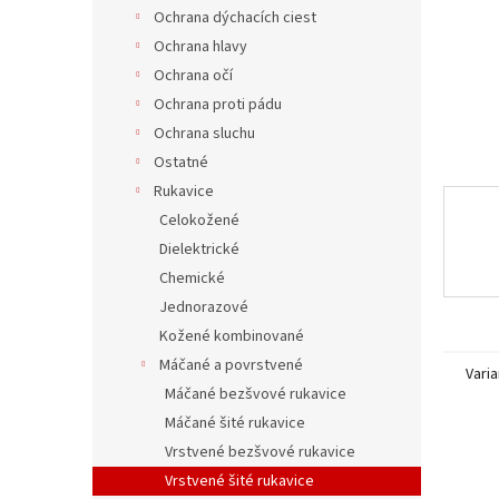
Ochrana dýchacích ciest
Ochrana hlavy
Ochrana očí
Ochrana proti pádu
Ochrana sluchu
Ostatné
Rukavice
Celokožené
Dielektrické
Chemické
Jednorazové
Kožené kombinované
Máčané a povrstvené
Varia
Máčané bezšvové rukavice
Máčané šité rukavice
Vrstvené bezšvové rukavice
Vrstvené šité rukavice