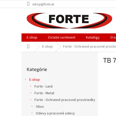
Prejsť
eshop@forte.sk
na
obsah
E-shop
Ostatní sortiment
Katalógy
O n
Domov
E-shop
Forte - Ochranné pracovné prostr
B
TB 
o
Preskočiť
č
Kategórie
kategórie
n
ý
E-shop
p
Forte - Laná
a
Forte - Metal
n
e
Forte - Ochranné pracovné prostriedky
l
Obuv
Odevy a pracovné odevy