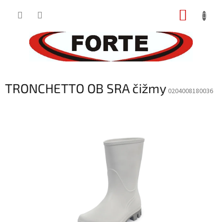
Prejsť
NÁKUP
na
obsah
KOŠÍK
TRONCHETTO OB SRA čižmy
0204008180036