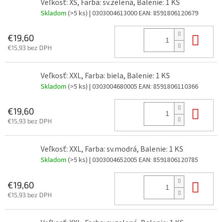
Veľkosť: XS, Farba: sv.zelená, Balenie: 1 KS
Skladom
(>5 ks)
| 0303004613000
EAN:
8591806120679
Do 
€19,60
€15,93 bez DPH
Veľkosť: XXL, Farba: biela, Balenie: 1 KS
Skladom
(>5 ks)
| 0303004680005
EAN:
8591806110366
Do 
€19,60
€15,93 bez DPH
Veľkosť: XXL, Farba: sv.modrá, Balenie: 1 KS
Skladom
(>5 ks)
| 0303004652005
EAN:
8591806120785
Do 
€19,60
€15,93 bez DPH