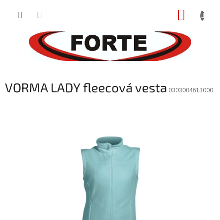
Prejsť
NÁKUP
na
obsah
KOŠÍK
VORMA LADY fleecová vesta
0303004613000