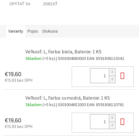
OPÝTAŤ SA
ZDIEĽAŤ
Varianty
Popis
Diskusia
Veľkosť: L, Farba: biela, Balenie: 1 KS
Skladom
(>5 ks)
| 0303004680003
EAN:
8591806110342
Do 
€19,60
€15,93 bez DPH
Veľkosť: L, Farba: sv.modrá, Balenie: 1 KS
Skladom
(>5 ks)
| 0303004652003
EAN:
8591806120761
Do 
€19,60
€15,93 bez DPH