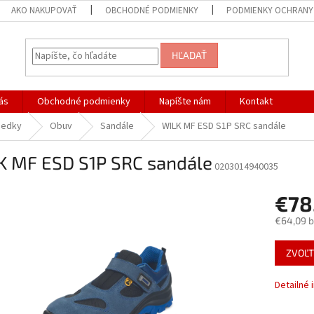
AKO NAKUPOVAŤ
OBCHODNÉ PODMIENKY
PODMIENKY OCHRANY
HĽADAŤ
ás
Obchodné podmienky
Napíšte nám
Kontakt
iedky
Obuv
Sandále
WILK MF ESD S1P SRC sandále
K MF ESD S1P SRC sandále
0203014940035
€78
€64,09 
Jednotk
ZVOĽT
cena:
Detailné 