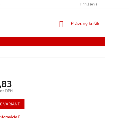
 OSOBNÝCH ÚDAJOV
Prihlásenie
NÁKUPNÝ
Prázdny košík
KOŠÍK
,83
bez DPH
ová
E VARIANT
informácie