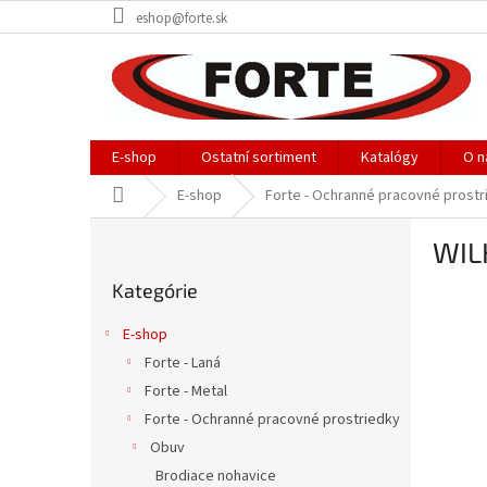
Prejsť
eshop@forte.sk
na
obsah
E-shop
Ostatní sortiment
Katalógy
O n
Domov
E-shop
Forte - Ochranné pracovné prostr
B
WIL
o
Preskočiť
č
Kategórie
kategórie
n
ý
E-shop
p
Forte - Laná
a
Forte - Metal
n
e
Forte - Ochranné pracovné prostriedky
l
Obuv
Brodiace nohavice