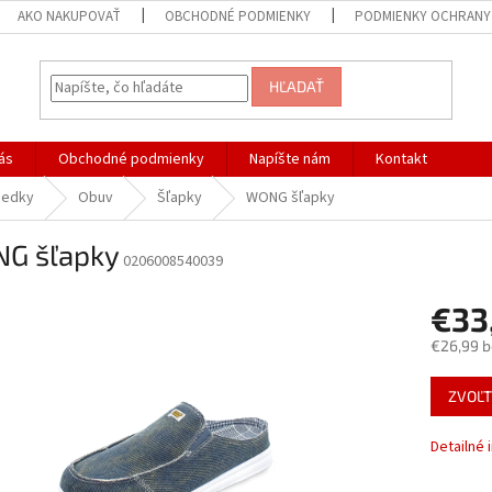
AKO NAKUPOVAŤ
OBCHODNÉ PODMIENKY
PODMIENKY OCHRANY
HĽADAŤ
ás
Obchodné podmienky
Napíšte nám
Kontakt
iedky
Obuv
Šľapky
WONG šľapky
G šľapky
0206008540039
€33
€26,99 
Jednotk
ZVOĽT
cena:
Detailné 