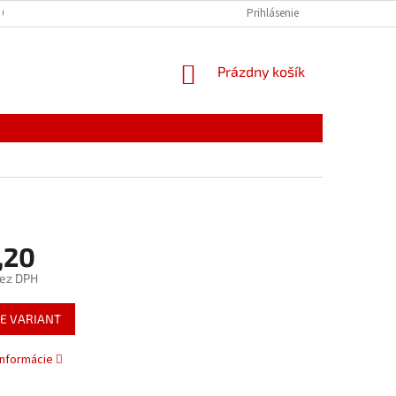
 OSOBNÝCH ÚDAJOV
Prihlásenie
NÁKUPNÝ
Prázdny košík
KOŠÍK
,20
bez DPH
ová
E VARIANT
informácie