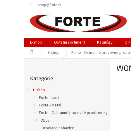
Prejsť
eshop@forte.sk
na
obsah
E-shop
Ostatní sortiment
Katalógy
O n
Domov
E-shop
Forte - Ochranné pracovné prostr
B
WON
o
Preskočiť
č
Kategórie
kategórie
n
ý
E-shop
p
Forte - Laná
a
Forte - Metal
n
e
Forte - Ochranné pracovné prostriedky
l
Obuv
Brodiace nohavice