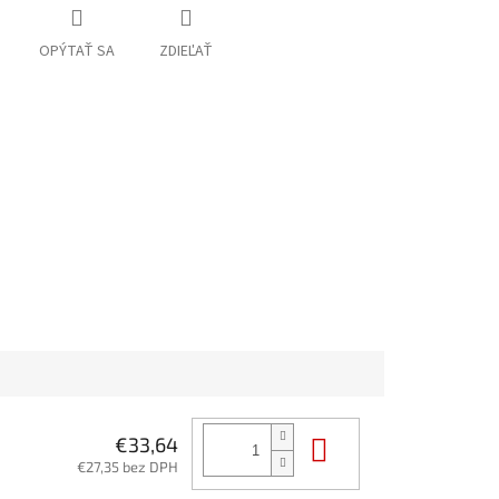
OPÝTAŤ SA
ZDIEĽAŤ
Do košíka
€33,64
€27,35 bez DPH