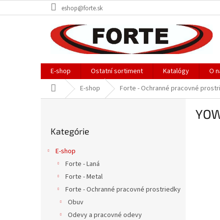
Prejsť
eshop@forte.sk
na
obsah
E-shop
Ostatní sortiment
Katalógy
O n
Domov
E-shop
Forte - Ochranné pracovné prostr
B
YOW
o
Preskočiť
č
Kategórie
kategórie
n
ý
E-shop
p
Forte - Laná
a
Forte - Metal
n
e
Forte - Ochranné pracovné prostriedky
l
Obuv
Odevy a pracovné odevy