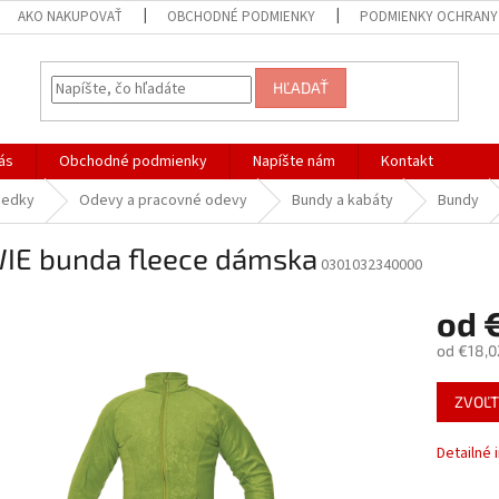
AKO NAKUPOVAŤ
OBCHODNÉ PODMIENKY
PODMIENKY OCHRANY
HĽADAŤ
ás
Obchodné podmienky
Napíšte nám
Kontakt
iedky
Odevy a pracovné odevy
Bundy a kabáty
Bundy
IE bunda fleece dámska
0301032340000
od
od
€18,0
Jednotk
ZVOĽT
cena:
Detailné 