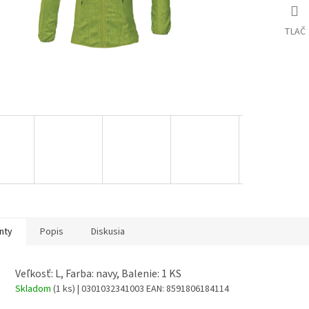
TLAČ
nty
Popis
Diskusia
Veľkosť: L, Farba: navy, Balenie: 1 KS
Skladom
(1 ks)
| 0301032341003
EAN:
8591806184114