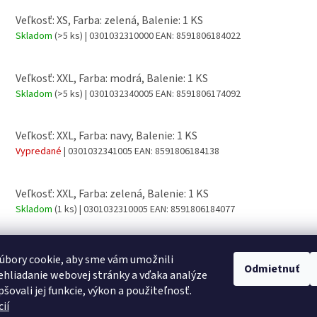
Veľkosť: XS, Farba: zelená, Balenie: 1 KS
Skladom
(>5 ks)
| 0301032310000
EAN:
8591806184022
Veľkosť: XXL, Farba: modrá, Balenie: 1 KS
Skladom
(>5 ks)
| 0301032340005
EAN:
8591806174092
Veľkosť: XXL, Farba: navy, Balenie: 1 KS
Vypredané
| 0301032341005
EAN:
8591806184138
Veľkosť: XXL, Farba: zelená, Balenie: 1 KS
Skladom
(1 ks)
| 0301032310005
EAN:
8591806184077
úbory cookie, aby sme vám umožnili
Odmietnuť
hliadanie webovej stránky a vďaka analýze
šovali jej funkcie, výkon a použiteľnosť.
ií