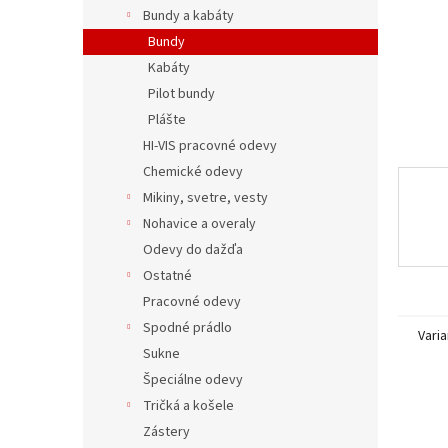
Bundy a kabáty
Bundy
Kabáty
Pilot bundy
Plášte
HI-VIS pracovné odevy
Chemické odevy
Mikiny, svetre, vesty
Nohavice a overaly
Odevy do dažďa
Ostatné
Pracovné odevy
Spodné prádlo
Varia
Sukne
Špeciálne odevy
Tričká a košele
Zástery