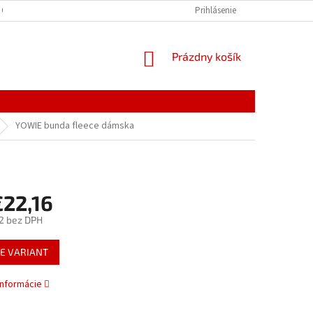
 OSOBNÝCH ÚDAJOV
Prihlásenie
NÁKUPNÝ
Prázdny košík
KOŠÍK
YOWIE bunda fleece dámska
€22,16
2
bez DPH
ová
E VARIANT
informácie