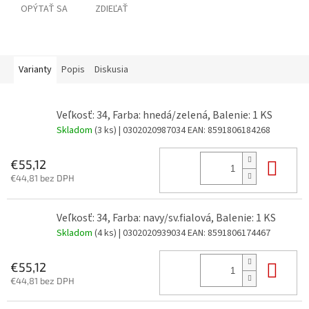
OPÝTAŤ SA
ZDIEĽAŤ
Varianty
Popis
Diskusia
Veľkosť: 34, Farba: hnedá/zelená, Balenie: 1 KS
Skladom
(3 ks)
| 0302020987034
EAN:
8591806184268
Do 
€55,12
€44,81 bez DPH
Veľkosť: 34, Farba: navy/sv.fialová, Balenie: 1 KS
Skladom
(4 ks)
| 0302020939034
EAN:
8591806174467
Do 
€55,12
€44,81 bez DPH