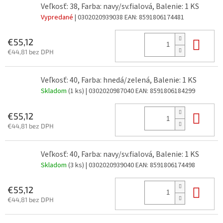
Veľkosť: 38, Farba: navy/sv.fialová, Balenie: 1 KS
Vypredané
| 0302020939038
EAN:
8591806174481
Do 
€55,12
€44,81 bez DPH
Veľkosť: 40, Farba: hnedá/zelená, Balenie: 1 KS
Skladom
(1 ks)
| 0302020987040
EAN:
8591806184299
Do 
€55,12
€44,81 bez DPH
Veľkosť: 40, Farba: navy/sv.fialová, Balenie: 1 KS
Skladom
(3 ks)
| 0302020939040
EAN:
8591806174498
Do 
€55,12
€44,81 bez DPH