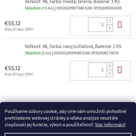
Veľkosť: 48, Farba: hnedá/zelená, Balenie: 1 KS
Skladom
(>5 ks)
| 0302020987048
EAN:
8591806184336
Do 
€55,12
€44,81 bez DPH
Veľkosť: 48, Farba: navy/sv.fialová, Balenie: 1 KS
Skladom
(1 ks)
| 0302020939048
EAN:
8591806174535
Do 
€55,12
€44,81 bez DPH
Z
á
p
Používame súbory cookie, aby sme vám umožnili pohodlné
ä
prehliadanie webovej stránky a vďaka analýze neustále
t
zlepšovali jej funkcie, výkon a použiteľnosť.
Viac informácií
i