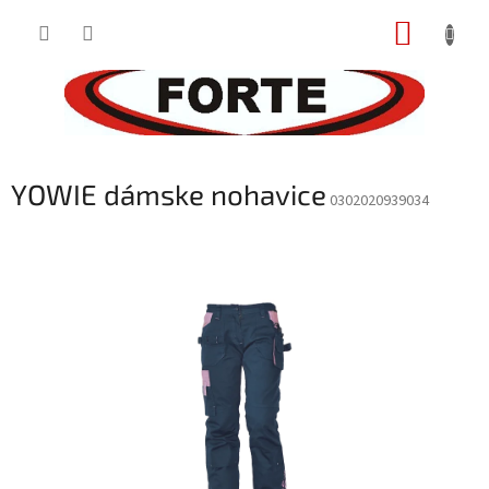
Prejsť
NÁKUP
na
obsah
KOŠÍK
YOWIE dámske nohavice
0302020939034