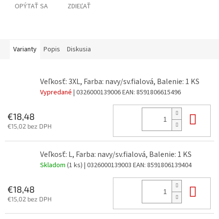
OPÝTAŤ SA
ZDIEĽAŤ
Varianty
Popis
Diskusia
Veľkosť: 3XL, Farba: navy/sv.fialová, Balenie: 1 KS
Vypredané
| 0326000139006
EAN:
8591806615496
Do 
€18,48
€15,02 bez DPH
Veľkosť: L, Farba: navy/sv.fialová, Balenie: 1 KS
Skladom
(1 ks)
| 0326000139003
EAN:
8591806139404
Do 
€18,48
€15,02 bez DPH