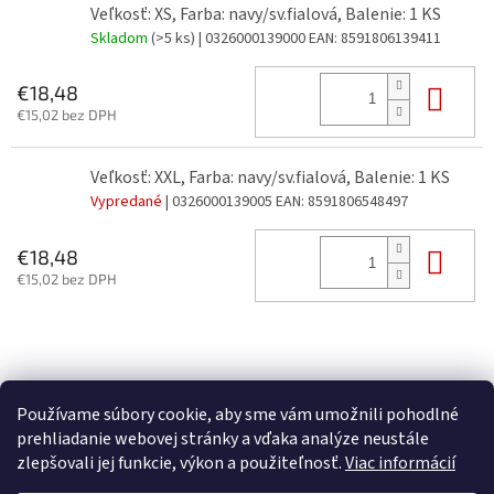
Veľkosť: XS, Farba: navy/sv.fialová, Balenie: 1 KS
Skladom
(>5 ks)
| 0326000139000
EAN:
8591806139411
Do 
€18,48
€15,02 bez DPH
Veľkosť: XXL, Farba: navy/sv.fialová, Balenie: 1 KS
Vypredané
| 0326000139005
EAN:
8591806548497
Do 
€18,48
€15,02 bez DPH
Z
á
p
Používame súbory cookie, aby sme vám umožnili pohodlné
ä
prehliadanie webovej stránky a vďaka analýze neustále
t
zlepšovali jej funkcie, výkon a použiteľnosť.
Viac informácií
i