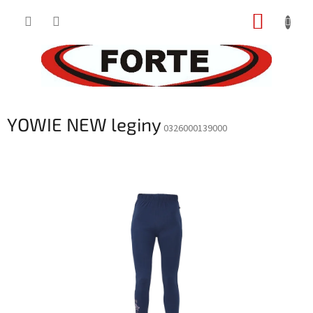
Prejsť
NÁKUP
na
obsah
KOŠÍK
YOWIE NEW leginy
0326000139000