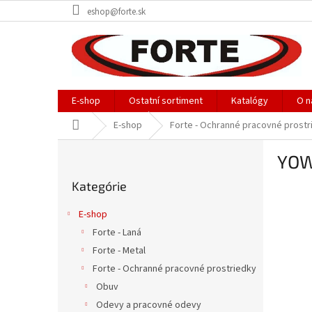
Prejsť
eshop@forte.sk
na
obsah
E-shop
Ostatní sortiment
Katalógy
O n
Domov
E-shop
Forte - Ochranné pracovné prostr
B
YOWI
o
Preskočiť
č
Kategórie
kategórie
n
ý
E-shop
p
Forte - Laná
a
Forte - Metal
n
e
Forte - Ochranné pracovné prostriedky
l
Obuv
Odevy a pracovné odevy