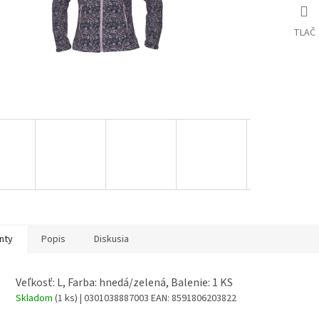
TLAČ
nty
Popis
Diskusia
Veľkosť: L, Farba: hnedá/zelená, Balenie: 1 KS
Skladom
(1 ks)
| 0301038887003
EAN:
8591806203822