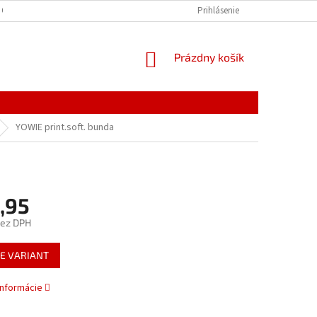
 OSOBNÝCH ÚDAJOV
Prihlásenie
NÁKUPNÝ
Prázdny košík
KOŠÍK
YOWIE print.soft. bunda
,95
bez DPH
ová
E VARIANT
informácie