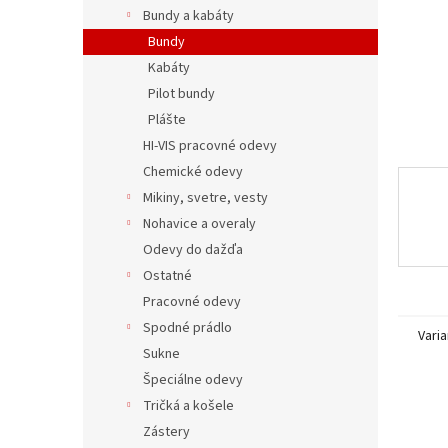
Bundy a kabáty
Bundy
Kabáty
Pilot bundy
Plášte
HI-VIS pracovné odevy
Chemické odevy
Mikiny, svetre, vesty
Nohavice a overaly
Odevy do dažďa
Ostatné
Pracovné odevy
Spodné prádlo
Varia
Sukne
Špeciálne odevy
Tričká a košele
Zástery