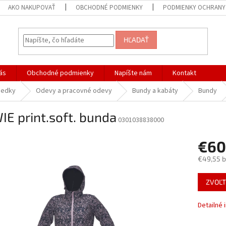
AKO NAKUPOVAŤ
OBCHODNÉ PODMIENKY
PODMIENKY OCHRANY
HĽADAŤ
ás
Obchodné podmienky
Napíšte nám
Kontakt
iedky
Odevy a pracovné odevy
Bundy a kabáty
Bundy
E print.soft. bunda
0301038838000
€60
€49,55 
Jednotk
ZVOĽT
cena:
Detailné 