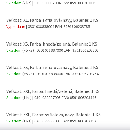
Skladom
(2 ks)
| 0301038887004
EAN:
8591806203839
Veľkosť: XL, Farba: sv.fialová/navy, Balenie: 1 KS
Vypredané
| 0301038838004
EAN:
8591806203785
Veľkosť: XS, Farba: hnedá/zelená, Balenie: 1 KS
Skladom
(>5 ks)
| 0301038887000
EAN:
8591806203808
Veľkosť: XS, Farba: sv.fialová/navy, Balenie: 1 KS
Skladom
(>5 ks)
| 0301038838000
EAN:
8591806203754
Veľkosť: XXL, Farba: hnedá/zelená, Balenie: 1 KS
Skladom
(1 ks)
| 0301038887005
EAN:
8591806203846
Veľkosť: XXL, Farba: sv.fialová/navy, Balenie: 1 KS
Skladom
(1 ks)
| 0301038838005
EAN:
8591806203792