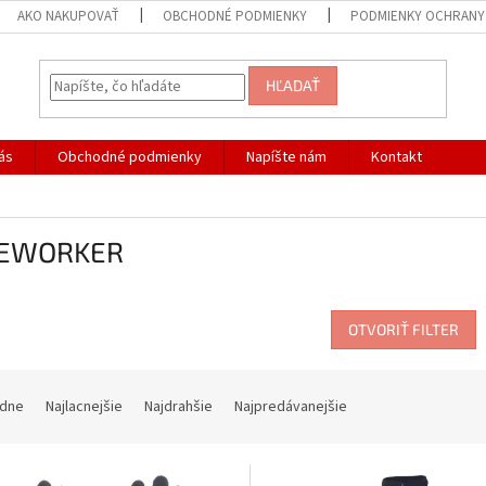
AKO NAKUPOVAŤ
OBCHODNÉ PODMIENKY
PODMIENKY OCHRANY
HĽADAŤ
ás
Obchodné podmienky
Napíšte nám
Kontakt
EWORKER
OTVORIŤ FILTER
dne
Najlacnejšie
Najdrahšie
Najpredávanejšie