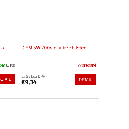
ice
DIEM SW 2004 okuliare blister
dom
(1 ks)
Vypredané
€7,59 bez DPH
DETAIL
DETAIL
€9,34
-