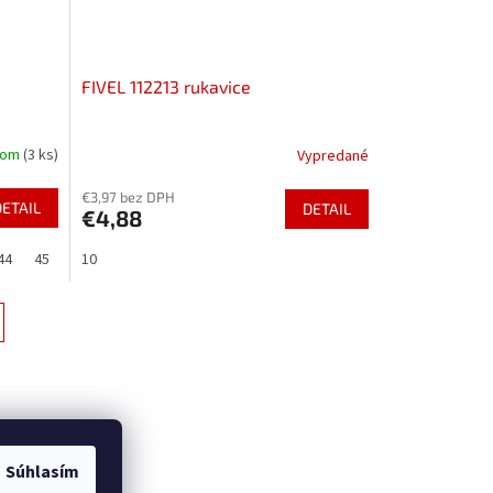
FIVEL 112213 rukavice
dom
(3 ks)
Vypredané
€3,97 bez DPH
DETAIL
DETAIL
€4,88
44
45
46
10
47
48
Súhlasím