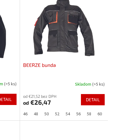
BEERZE bunda
om
(>5 ks)
Skladom
(>5 ks)
od €21,52 bez DPH
DETAIL
DETAIL
€26,47
od
46
48
50
52
54
56
58
60
62
64