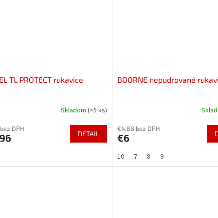
EL TL PROTECT rukavice
BOORNE nepudrované rukav
Skladom
(>5 ks)
Skla
 bez DPH
€4,88 bez DPH
DETAIL
,96
€6
10
7
8
9