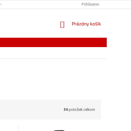
 OSOBNÝCH ÚDAJOV
Prihlásenie
NÁKUPNÝ
Prázdny košík
KOŠÍK
54
položiek celkom