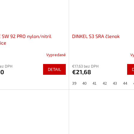
 SW 92 PRO nylon/nitril
DINKEL S3 SRA členok
ice
Vypredané
V
bez DPH
€17,63 bez DPH
DETAIL
90
€21,68
39
40
41
42
43
44