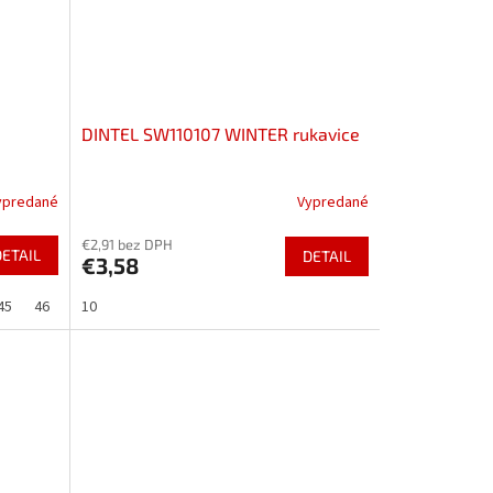
DINTEL SW110107 WINTER rukavice
ypredané
Vypredané
€2,91 bez DPH
DETAIL
DETAIL
€3,58
45
46
10