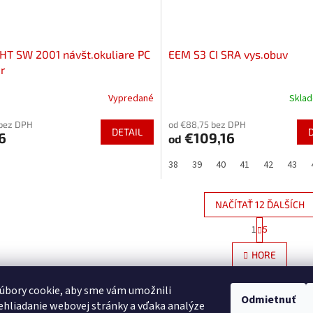
T SW 2001 návšt.okuliare PC
EEM S3 CI SRA vys.obuv
er
Vypredané
Skla
 bez DPH
od €88,75 bez DPH
DETAIL
6
€109,16
od
38
39
40
41
42
43
NAČÍTAŤ 12 ĎALŠÍCH
S
1
5
O
t
r
v
HORE
á
l
n
á
k
d
úbory cookie, aby sme vám umožnili
o
Odmietnuť
a
hliadanie webovej stránky a vďaka analýze
v