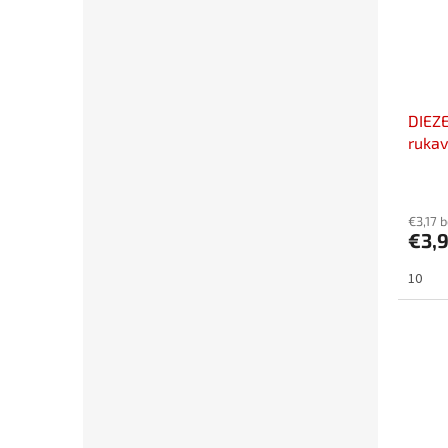
DIEZE
rukav
€3,17 
€3,
10