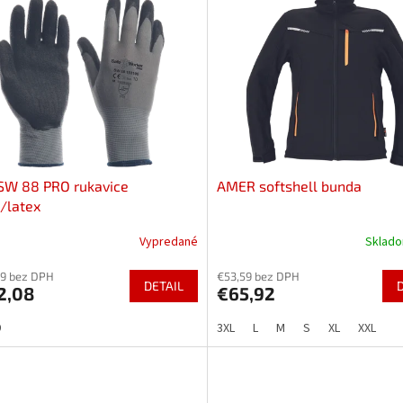
SW 88 PRO rukavice
AMER softshell bunda
/latex
Vypredané
Sklad
69 bez DPH
€53,59 bez DPH
DETAIL
2,08
€65,92
9
3XL
L
M
S
XL
XXL