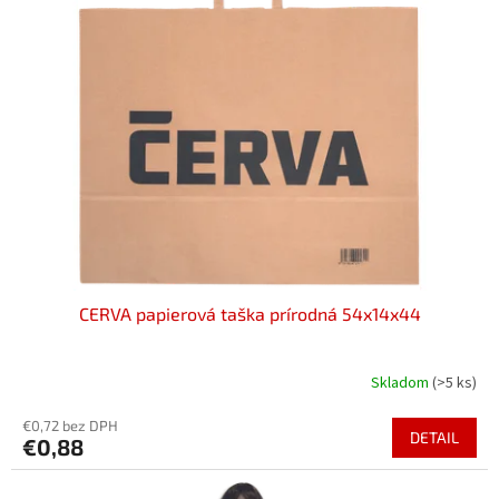
o
i
d
s
u
p
k
r
t
o
o
d
v
u
k
t
o
v
CERVA papierová taška prírodná 54x14x44
Skladom
(>5 ks)
€0,72 bez DPH
DETAIL
€0,88