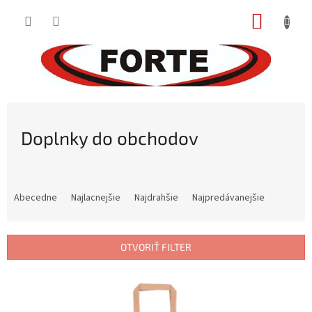
Prejsť
NÁKUP
na
obsah
KOŠÍK
Doplnky do obchodov
R
a
Abecedne
Najlacnejšie
Najdrahšie
Najpredávanejšie
d
e
n
OTVORIŤ FILTER
i
e
V
p
ý
r
p