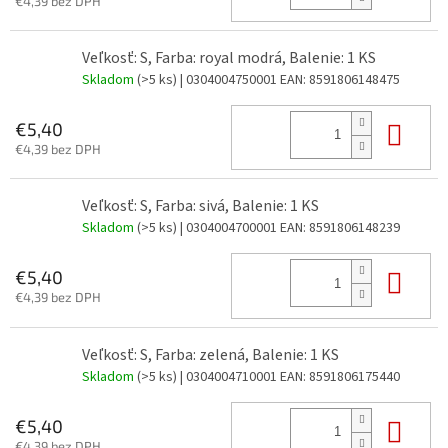
€4,39 bez DPH
Veľkosť: S, Farba: royal modrá, Balenie: 1 KS
Skladom
(>5 ks)
| 0304004750001
EAN:
8591806148475
Do 
€5,40
€4,39 bez DPH
Veľkosť: S, Farba: sivá, Balenie: 1 KS
Skladom
(>5 ks)
| 0304004700001
EAN:
8591806148239
Do 
€5,40
€4,39 bez DPH
Veľkosť: S, Farba: zelená, Balenie: 1 KS
Skladom
(>5 ks)
| 0304004710001
EAN:
8591806175440
Do 
€5,40
€4,39 bez DPH