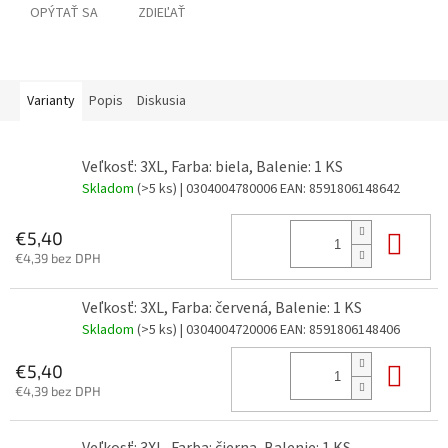
OPÝTAŤ SA
ZDIEĽAŤ
Varianty
Popis
Diskusia
Veľkosť: 3XL, Farba: biela, Balenie: 1 KS
Skladom
(>5 ks)
| 0304004780006
EAN:
8591806148642
Do 
€5,40
€4,39 bez DPH
Veľkosť: 3XL, Farba: červená, Balenie: 1 KS
Skladom
(>5 ks)
| 0304004720006
EAN:
8591806148406
Do 
€5,40
€4,39 bez DPH
Veľkosť: 3XL, Farba: čierna, Balenie: 1 KS