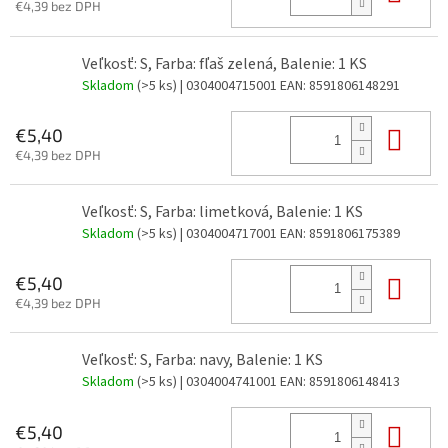
€4,39 bez DPH
Veľkosť: S, Farba: fľaš zelená, Balenie: 1 KS
Skladom
(>5 ks)
| 0304004715001
EAN:
8591806148291
Do 
€5,40
€4,39 bez DPH
Veľkosť: S, Farba: limetková, Balenie: 1 KS
Skladom
(>5 ks)
| 0304004717001
EAN:
8591806175389
Do 
€5,40
€4,39 bez DPH
Veľkosť: S, Farba: navy, Balenie: 1 KS
Skladom
(>5 ks)
| 0304004741001
EAN:
8591806148413
Do 
€5,40