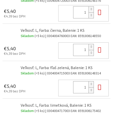
Skladom
(>5 ks)
| 0304004720003
EAN:
8591806148376
Do 
€5,40
€4,39 bez DPH
Veľkosť: L, Farba: čierna, Balenie: 1 KS
Skladom
(>5 ks)
| 0304004760003
EAN:
8591806148550
Do 
€5,40
€4,39 bez DPH
Veľkosť: L, Farba: fľaš zelená, Balenie: 1 KS
Skladom
(>5 ks)
| 0304004715003
EAN:
8591806148314
Do 
€5,40
€4,39 bez DPH
Veľkosť: L, Farba: limetková, Balenie: 1 KS
Skladom
(>5 ks)
| 0304004717003
EAN:
8591806175402