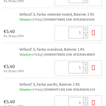
€4,39 bez DPH
Veľkosť: S, Farba: nebeská modrá, Balenie: 1 KS
Skladom
(>5 ks)
| 0304004749001
EAN:
8591806184343
Do 
€5,40
€4,39 bez DPH
Veľkosť: S, Farba: oranžová, Balenie: 1 KS
Skladom
(>5 ks)
| 0304004790001
EAN:
8591806148659
Do 
€5,40
€4,39 bez DPH
Veľkosť: S, Farba: pacific, Balenie: 1 KS
Skladom
(>5 ks)
| 03040047F1001
EAN:
8591806291324
Do 
€5,40