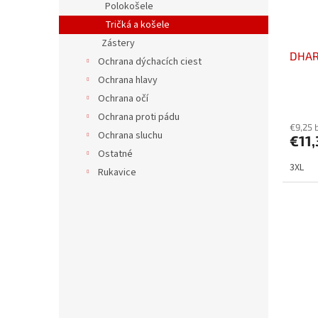
Polokošele
Tričká a košele
Zástery
DHAR
Ochrana dýchacích ciest
Ochrana hlavy
Ochrana očí
Ochrana proti pádu
€9,25 
Ochrana sluchu
€11,
Ostatné
3XL
Rukavice