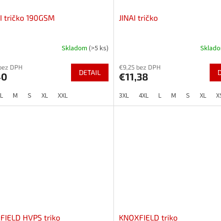
 tričko 190GSM
JINAI tričko
Skladom
(>5 ks)
Sklad
bez DPH
€9,25 bez DPH
DETAIL
40
€11,38
L
M
S
XL
XXL
3XL
4XL
L
M
S
XL
X
FIELD HVPS triko
KNOXFIELD triko