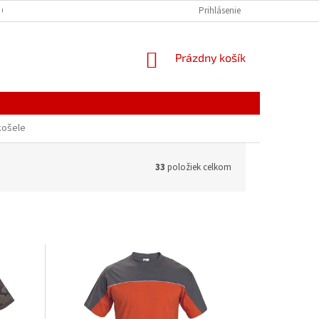
 OSOBNÝCH ÚDAJOV
Prihlásenie
NÁKUPNÝ
Prázdny košík
KOŠÍK
košele
33
položiek celkom