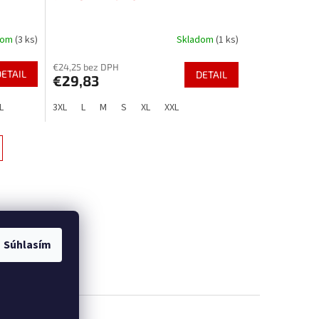
dom
(3 ks)
Skladom
(1 ks)
€24,25 bez DPH
DETAIL
DETAIL
€29,83
L
3XL
L
M
S
XL
XXL
Súhlasím