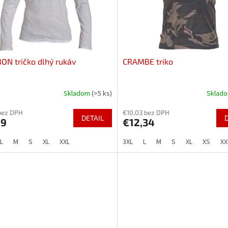
N tričko dlhý rukáv
CRAMBE triko
Skladom
(>5 ks)
Sklad
bez DPH
€10,03 bez DPH
DETAIL
09
€12,34
L
M
S
XL
XXL
3XL
L
M
S
XL
XS
XX