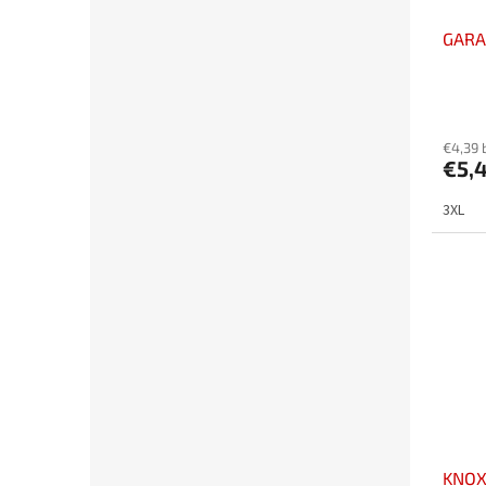
GARAI
€4,39 
€5,
3XL
KNOX