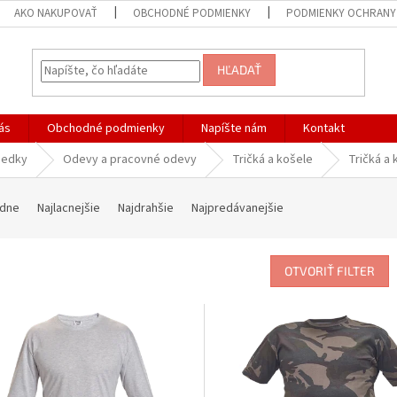
AKO NAKUPOVAŤ
OBCHODNÉ PODMIENKY
PODMIENKY OCHRANY
HĽADAŤ
ás
Obchodné podmienky
Napíšte nám
Kontakt
iedky
Odevy a pracovné odevy
Tričká a košele
Tričká a 
dne
Najlacnejšie
Najdrahšie
Najpredávanejšie
OTVORIŤ FILTER