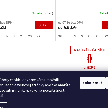
Skladom
(1 ks)
Skla
 bez DPH
od €7,84 bez DPH
DETAIL
,28
€9,64
od
L
M
S
XL
XS
XXL
3XL
L
M
S
XL
XS
XX
NAČÍTAŤ 12 ĎALŠÍCH
S
1
3
O
t
r
v
HORE
á
l
n
á
k
d
úbory cookie, aby sme vám umožnili
o
Odmietnuť
a
hliadanie webovej stránky a vďaka analýze
v
c
a
šovali jej funkcie, výkon a použiteľnosť.
i
n
ií
e
i
e
p
r