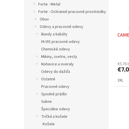
u
p
Forte - Metal
n
k
r
e
Forte - Ochranné pracovné prostriedky
t
o
l
Obuv
o
d
v
Odevy a pracovné odevy
u
Bundy a kabáty
CAMBO
k
HI-VIS pracovné odevy
t
o
Chemické odevy
v
Mikiny, svetre, vesty
Nohavice a overaly
€5,76 
€7,
Odevy do dažďa
Ostatné
3XL
Pracovné odevy
Spodné prádlo
Sukne
Špeciálne odevy
Tričká a košele
Košele