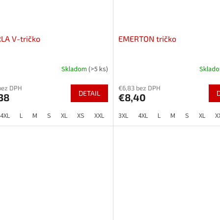
LA V-tričko
EMERTON tričko
Skladom
(>5 ks)
Sklad
bez DPH
€6,83 bez DPH
DETAIL
38
€8,40
4XL
L
M
S
XL
XS
XXL
3XL
4XL
L
M
S
XL
X