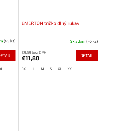
EMERTON tričko dlhý rukáv
om
(>5 ks)
Skladom
(>5 ks)
€9,59 bez DPH
DETAIL
DETAIL
€11,80
XL
3XL
L
M
S
XL
XXL