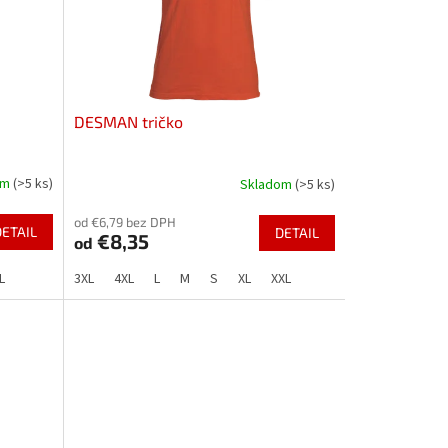
DESMAN tričko
om
(>5 ks)
Skladom
(>5 ks)
od €6,79 bez DPH
DETAIL
DETAIL
€8,35
od
L
3XL
4XL
L
M
S
XL
XXL