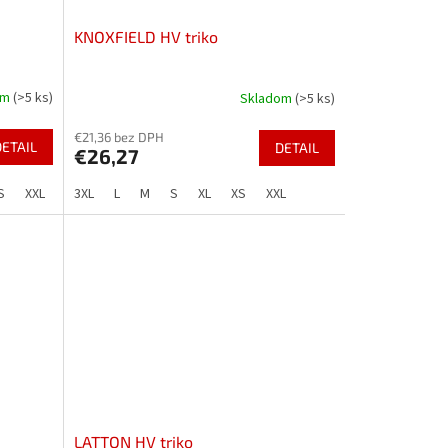
KNOXFIELD HV triko
om
(>5 ks)
Skladom
(>5 ks)
€21,36 bez DPH
DETAIL
DETAIL
€26,27
S
XXL
3XL
L
M
S
XL
XS
XXL
LATTON HV triko