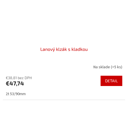
Lanový klzák s kladkou
Na sklade
(>5 ks)
€38,81 bez DPH
DETAIL
€47,74
2t 53/90mm