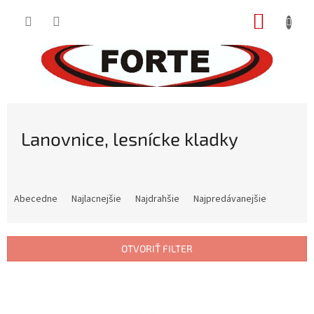
Prejsť
NÁKUP
na
obsah
KOŠÍK
Lanovnice, lesnícke kladky
R
a
Abecedne
Najlacnejšie
Najdrahšie
Najpredávanejšie
d
e
n
OTVORIŤ FILTER
i
e
V
p
ý
r
p