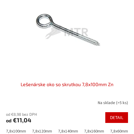
o
i
d
s
u
p
k
r
t
o
o
d
v
u
k
t
o
v
Lešenárske oko so skrutkou 7,8x100mm Zn
Na sklade
(>5 ks)
od €8,98 bez DPH
DETAIL
€11,04
od
7,8x100mm
7,8x120mm
7,8x140mm
7,8x160mm
7,8x60mm