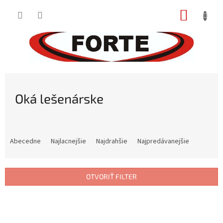
Prejsť
NÁKUP
na
obsah
KOŠÍK
Oká lešenárske
R
a
Abecedne
Najlacnejšie
Najdrahšie
Najpredávanejšie
d
e
n
OTVORIŤ FILTER
i
e
V
p
ý
r
p