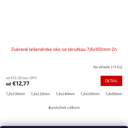
Zvárané lešenárske oko so skrutkou 7,8x100mm Zn
Na sklade
(>5 ks)
od €10,38 bez DPH
DETAIL
€12,77
od
7,8x100mm
7,8x120mm
7,8x140mm
7,8x160mm
7,8x60mm
6
položiek celkom
O
v
l
Z
á