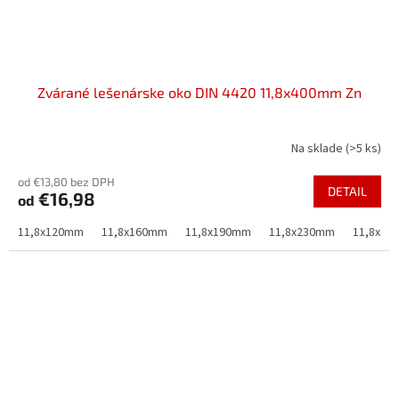
Zvárané lešenárske oko DIN 4420 11,8x400mm Zn
Na sklade
(>5 ks)
od €13,80 bez DPH
DETAIL
€16,98
od
11,8x120mm
11,8x160mm
11,8x190mm
11,8x230mm
11,8x30