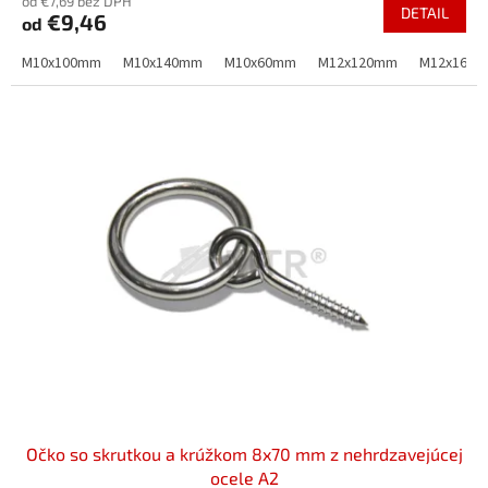
od €7,69 bez DPH
DETAIL
€9,46
od
M10x100mm
M10x140mm
M10x60mm
M12x120mm
M12x160
Očko so skrutkou a krúžkom 8x70 mm z nehrdzavejúcej
ocele A2