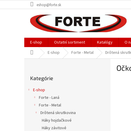
Prejsť
eshop@forte.sk
na
obsah
E-shop
Ostatní sortiment
Katalógy
O n
Domov
E-shop
Forte - Metal
Drôtená skrut
B
Očk
o
Preskočiť
č
Kategórie
kategórie
n
ý
E-shop
p
Forte - Laná
a
Forte - Metal
n
e
Drôtená skrutkovina
l
Háky hojdačkové
Háky závitové