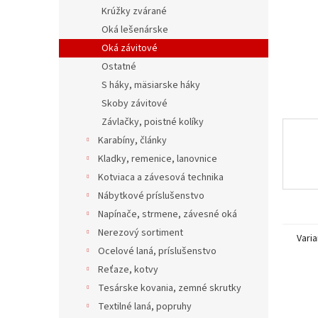
Krúžky zvárané
Oká lešenárske
Oká závitové
Ostatné
S háky, mäsiarske háky
Skoby závitové
Závlačky, poistné kolíky
Karabíny, články
Kladky, remenice, lanovnice
Kotviaca a závesová technika
Nábytkové príslušenstvo
Napínače, strmene, závesné oká
Nerezový sortiment
Varia
Ocelové laná, príslušenstvo
Reťaze, kotvy
Tesárske kovania, zemné skrutky
Textilné laná, popruhy