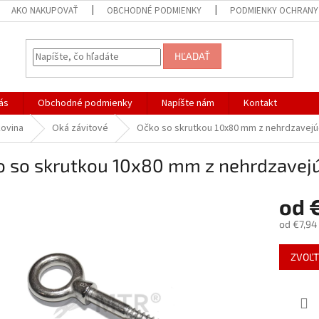
AKO NAKUPOVAŤ
OBCHODNÉ PODMIENKY
PODMIENKY OCHRANY
HĽADAŤ
ás
Obchodné podmienky
Napíšte nám
Kontakt
kovina
Oká závitové
Očko so skrutkou 10x80 mm z nehrdzavejú
o so skrutkou 10x80 mm z nehrdzavejú
od
od
€7,94
Jednotk
ZVOĽT
cena: