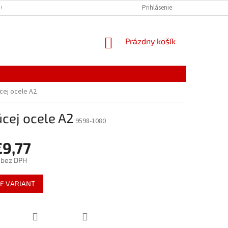
 OSOBNÝCH ÚDAJOV
Prihlásenie
NÁKUPNÝ
Prázdny košík
KOŠÍK
cej ocele A2
cej ocele A2
9598-1080
€9,77
bez DPH
ová
E VARIANT