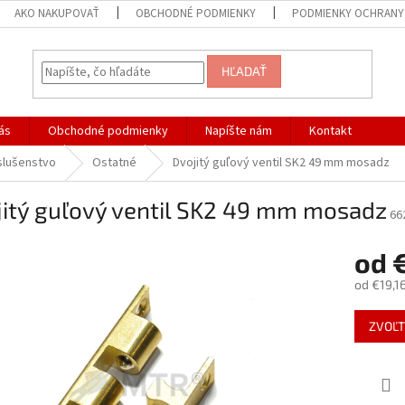
AKO NAKUPOVAŤ
OBCHODNÉ PODMIENKY
PODMIENKY OCHRANY
HĽADAŤ
ás
Obchodné podmienky
Napíšte nám
Kontakt
slušenstvo
Ostatné
Dvojitý guľový ventil SK2 49 mm mosadz
jitý guľový ventil SK2 49 mm mosadz
66
od
od
€19,1
Jednotk
ZVOĽT
cena: