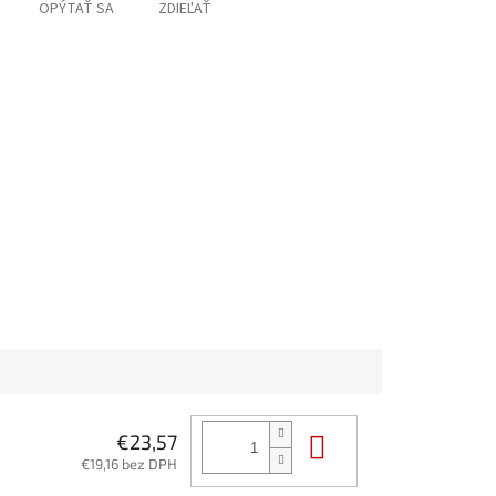
OPÝTAŤ SA
ZDIEĽAŤ
Do košíka
€23,57
€19,16 bez DPH