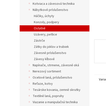
Kotviaca a závesová technika
Nábytkové príslušenstvo
Háčiky, úchyty
Konzoly, podpery
Ostatné
Uzávery, petlice
Zástrče
Zátky do joklov a trubiek
Závesné príslušenstvo
Závesy kĺbové
Napínače, strmene, závesné oká
Nerezový sortiment
Ocelové laná, príslušenstvo
Varia
Reťaze, kotvy
Tesárske kovania, zemné skrutky
Textilné laná, popruhy
Viazanie a manipulačná technika