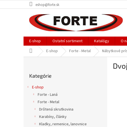
Prejsť
eshop@forte.sk
na
obsah
E-shop
Ostatní sortiment
Katalógy
O n
Domov
E-shop
Forte - Metal
Nábytkové prí
B
Dvo
o
Preskočiť
č
Kategórie
kategórie
n
ý
E-shop
p
Forte - Laná
a
Forte - Metal
n
e
Drôtená skrutkovina
l
Karabíny, články
Kladky, remenice, lanovnice