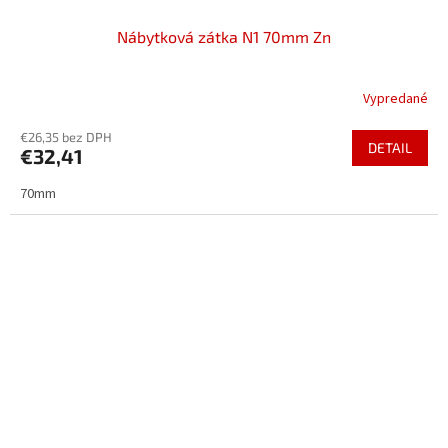
Nábytková zátka N1 70mm Zn
Vypredané
€26,35 bez DPH
DETAIL
€32,41
70mm