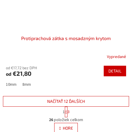
Protiprachová zátka s mosadzným krytom
Vypredané
od €17,72 bez DPH
DETAIL
€21,80
od
10mm
8mm
NAČÍTAŤ 12 ĎALŠÍCH
S
1
3
t
O
r
26
položiek celkom
v
á
l
HORE
n