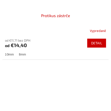
Protikus zástrče
Vypredané
od €11,71 bez DPH
DETAIL
€14,40
od
10mm
8mm