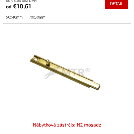
od €8,63 bez DPH
DETAIL
€10,61
od
50x40mm
70x50mm
Nábytková zástrčka N2 mosadz