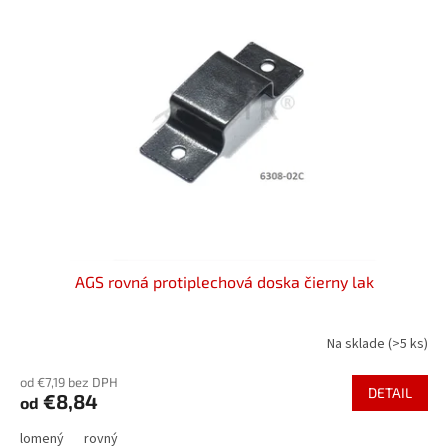
o
i
d
s
u
p
k
r
t
o
o
d
v
u
k
t
o
v
AGS rovná protiplechová doska čierny lak
Na sklade
(>5 ks)
od €7,19 bez DPH
DETAIL
€8,84
od
lomený
rovný