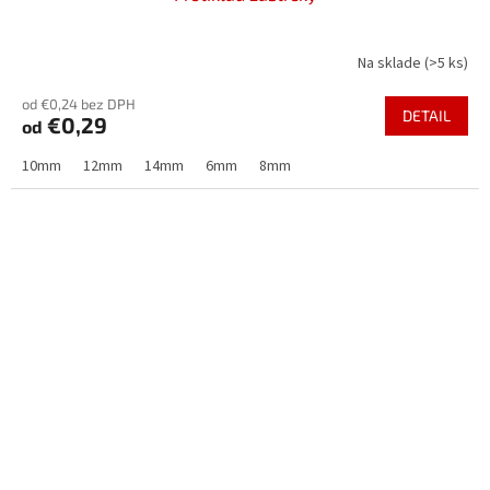
Na sklade
(>5 ks)
od €0,24 bez DPH
DETAIL
€0,29
od
10mm
12mm
14mm
6mm
8mm