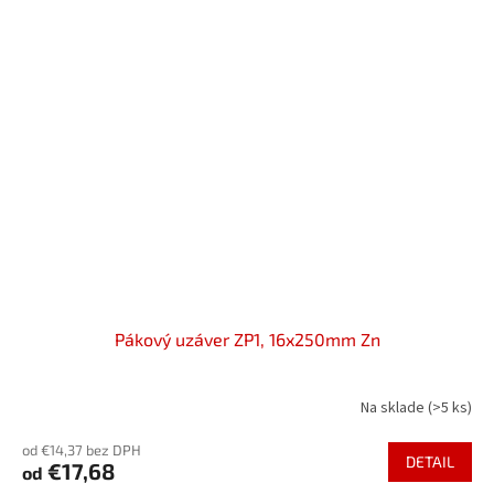
Pákový uzáver ZP1, 16x250mm Zn
Na sklade
(>5 ks)
od €14,37 bez DPH
DETAIL
€17,68
od