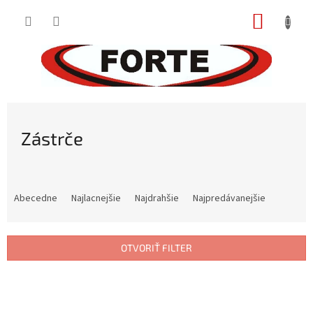
Prejsť
NÁKUP
na
obsah
KOŠÍK
Zástrče
R
a
Abecedne
Najlacnejšie
Najdrahšie
Najpredávanejšie
d
e
n
OTVORIŤ FILTER
i
e
V
p
ý
r
p