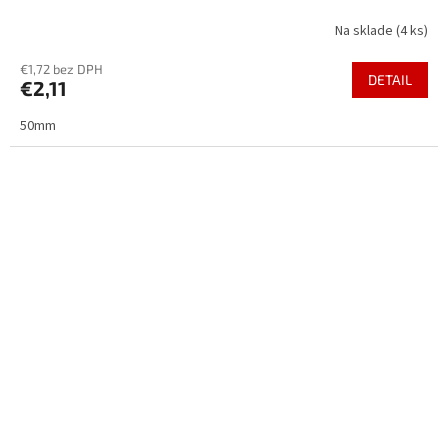
Na sklade
(4 ks)
€1,72 bez DPH
DETAIL
€2,11
50mm