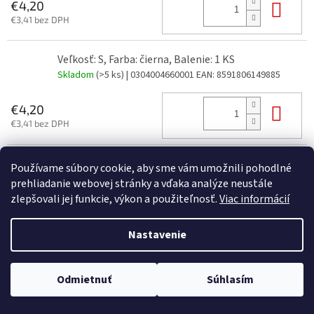
Do 
€4,20
€3,41 bez DPH
Veľkosť: S, Farba: čierna, Balenie: 1 KS
Skladom
(>5 ks)
| 0304004660001
EAN:
8591806149885
Do 
€4,20
€3,41 bez DPH
Veľkosť: S, Farba: fľaš zelená, Balenie: 1 KS
Používame súbory cookie, aby sme vám umožnili pohodlné
Skladom
(>5 ks)
| 0304004615001
EAN:
8591806149601
prehliadanie webovej stránky a vďaka analýze neustále
zlepšovali jej funkcie, výkon a použiteľnosť.
Viac informácií
Do 
€4,20
€3,41 bez DPH
Nastavenie
Veľkosť: S, Farba: gaštanová, Balenie: 1 KS
Odmietnuť
Súhlasím
Skladom
(>5 ks)
| 03040046H0001
EAN:
8591806094093