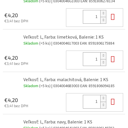
Skladom
(>5 ks)
| 03040046G1003
EAN:
8591806278134
Do 
€4,20
€3,41 bez DPH
Veľkosť: L, Farba: limetková, Balenie: 1 KS
Skladom
(>5 ks)
| 0304004617003
EAN:
8591806175884
Do 
€4,20
€3,41 bez DPH
Veľkosť: L, Farba: malachitová, Balenie: 1 KS
Skladom
(>5 ks)
| 03040046B3003
EAN:
8591806094185
Do 
€4,20
€3,41 bez DPH
Veľkosť: L, Farba: navy, Balenie: 1 KS