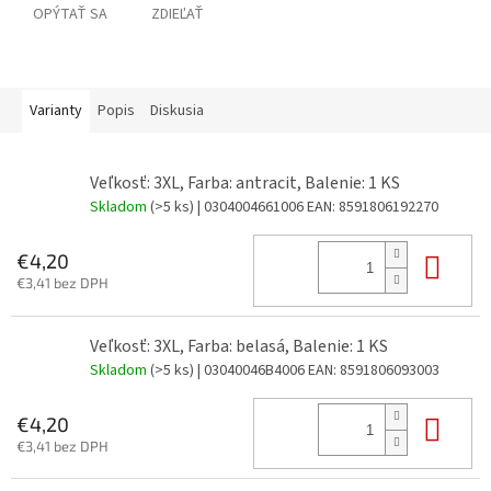
OPÝTAŤ SA
ZDIEĽAŤ
Varianty
Popis
Diskusia
Veľkosť: 3XL, Farba: antracit, Balenie: 1 KS
Skladom
(>5 ks)
| 0304004661006
EAN:
8591806192270
Do 
€4,20
€3,41 bez DPH
Veľkosť: 3XL, Farba: belasá, Balenie: 1 KS
Skladom
(>5 ks)
| 03040046B4006
EAN:
8591806093003
Do 
€4,20
€3,41 bez DPH