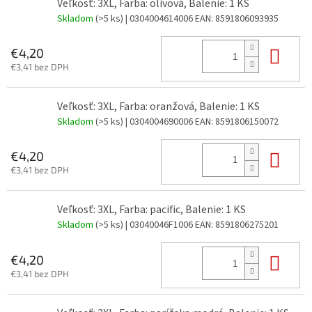
Veľkosť: 3XL, Farba: olivová, Balenie: 1 KS
Skladom
(>5 ks)
| 0304004614006
EAN:
8591806093935
Do 
€4,20
€3,41 bez DPH
Veľkosť: 3XL, Farba: oranžová, Balenie: 1 KS
Skladom
(>5 ks)
| 0304004690006
EAN:
8591806150072
Do 
€4,20
€3,41 bez DPH
Veľkosť: 3XL, Farba: pacific, Balenie: 1 KS
Skladom
(>5 ks)
| 03040046F1006
EAN:
8591806275201
Do 
€4,20
€3,41 bez DPH