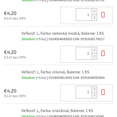
Skladom
(>5 ks)
| 0304004641003
EAN:
8591806149762
Do 
€4,20
€3,41 bez DPH
Veľkosť: L, Farba: nebeská modrá, Balenie: 1 KS
Skladom
(>5 ks)
| 0304004649003
EAN:
8591806176027
Do 
€4,20
€3,41 bez DPH
Veľkosť: L, Farba: olivová, Balenie: 1 KS
Skladom
(>5 ks)
| 0304004614003
EAN:
8591806093904
Do 
€4,20
€3,41 bez DPH
Veľkosť: L, Farba: oranžová, Balenie: 1 KS
Skladom
(>5 ks)
| 0304004690003
EAN:
8591806150041