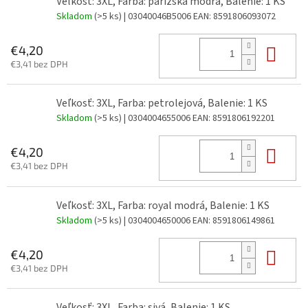
Veľkosť: 3XL, Farba: parížska modrá, Balenie: 1 KS
Skladom
(>5 ks)
| 03040046B5006
EAN:
8591806093072
Do 
€4,20
€3,41 bez DPH
Veľkosť: 3XL, Farba: petrolejová, Balenie: 1 KS
Skladom
(>5 ks)
| 0304004655006
EAN:
8591806192201
Do 
€4,20
€3,41 bez DPH
Veľkosť: 3XL, Farba: royal modrá, Balenie: 1 KS
Skladom
(>5 ks)
| 0304004650006
EAN:
8591806149861
Do 
€4,20
€3,41 bez DPH
Veľkosť: 3XL, Farba: sivá, Balenie: 1 KS