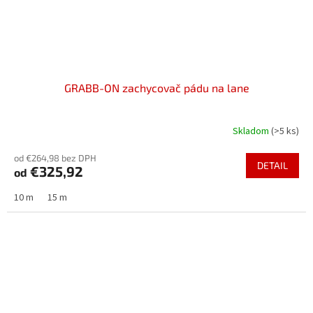
GRABB-ON zachycovač pádu na lane
Skladom
(>5 ks)
od €264,98 bez DPH
DETAIL
€325,92
od
10 m
15 m