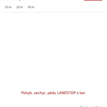
10 m
20 m
30 m
Pohyb. zachyc. pádu LANOSTOP s kar.