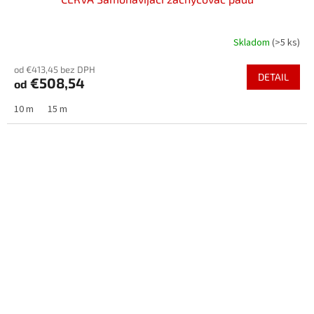
Skladom
(>5 ks)
od €413,45 bez DPH
DETAIL
€508,54
od
10 m
15 m