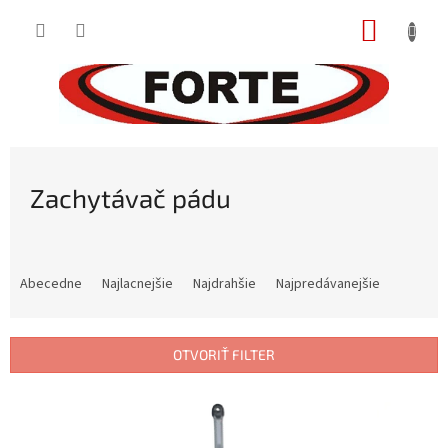
Prejsť
NÁKUP
na
obsah
KOŠÍK
Zachytávač pádu
R
a
Abecedne
Najlacnejšie
Najdrahšie
Najpredávanejšie
d
e
n
OTVORIŤ FILTER
i
e
V
p
ý
r
p