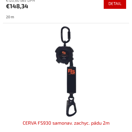
€120,60 bez DPH
DETAIL
€148,34
20 m
CERVA FS930 samonav. zachyc. pádu 2m