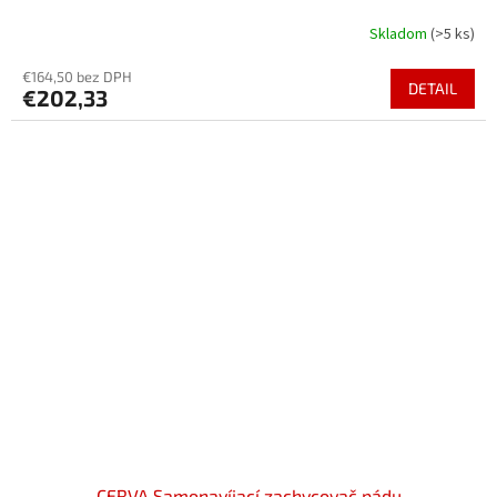
Skladom
(>5 ks)
€164,50 bez DPH
DETAIL
€202,33
CERVA Samonavíjací zachycovač pádu