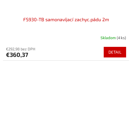
FS930-TB samonavíjací zachyc.pádu 2m
Skladom
(4 ks)
€292,98 bez DPH
DETAIL
€360,37