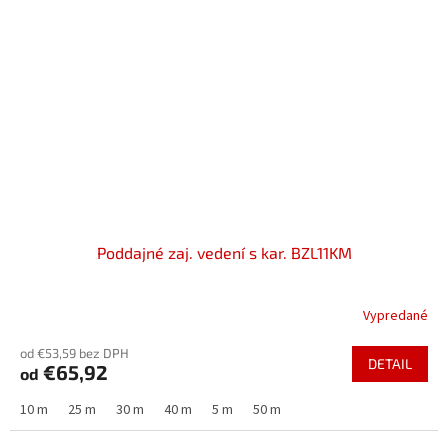
Poddajné zaj. vedení s kar. BZL11KM
Vypredané
od €53,59 bez DPH
DETAIL
€65,92
od
10 m
25 m
30 m
40 m
5 m
50 m