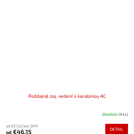
Poddajné zaj. vedení s karabinou AC
Skladom
(4 ks)
od €37,52 bez DPH
DETAIL
€46,15
od