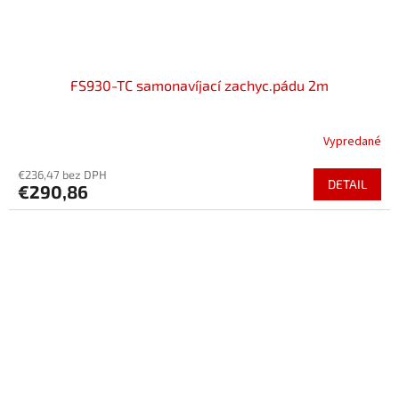
FS930-TC samonavíjací zachyc.pádu 2m
Vypredané
€236,47 bez DPH
DETAIL
€290,86