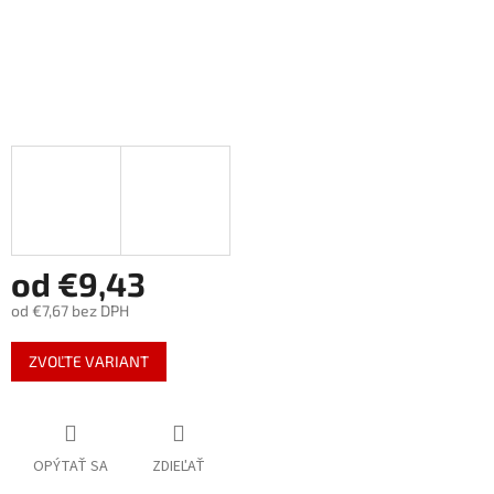
od
€9,43
od
€7,67
bez DPH
Jednotková
ZVOĽTE VARIANT
cena:
OPÝTAŤ SA
ZDIEĽAŤ