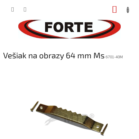
Prejsť
NÁKUP
na
obsah
KOŠÍK
Vešiak na obrazy 64 mm Ms
6701-40M