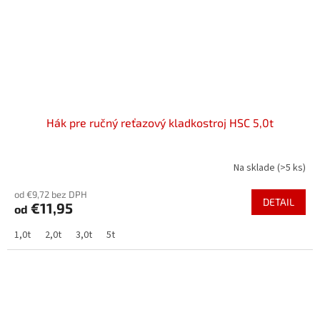
Hák pre ručný reťazový kladkostroj HSC 5,0t
Na sklade
(>5 ks)
od €9,72 bez DPH
DETAIL
€11,95
od
1,0t
2,0t
3,0t
5t