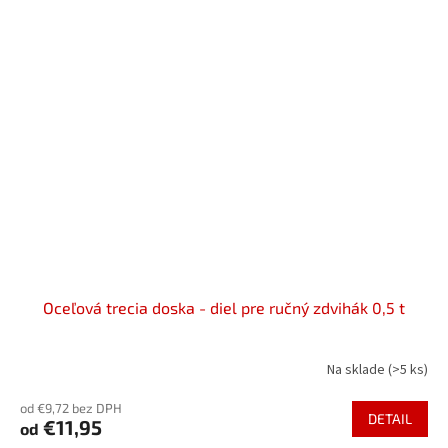
Oceľová trecia doska - diel pre ručný zdvihák 0,5 t
Na sklade
(>5 ks)
od €9,72 bez DPH
DETAIL
€11,95
od