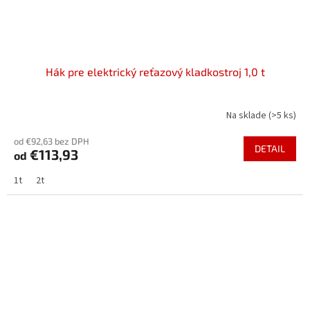
Hák pre elektrický reťazový kladkostroj 1,0 t
Na sklade
(>5 ks)
od €92,63 bez DPH
DETAIL
€113,93
od
1t
2t