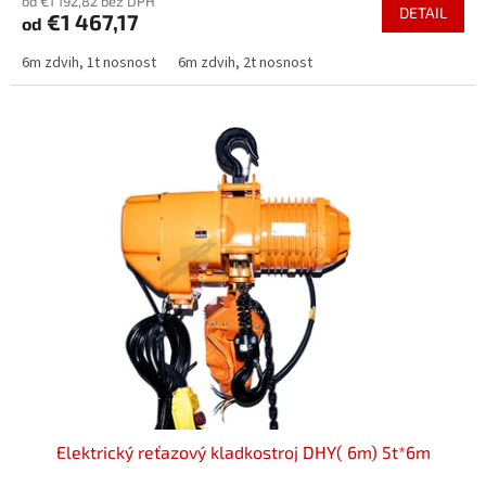
od €1 192,82 bez DPH
DETAIL
€1 467,17
od
6m zdvih, 1t nosnost
6m zdvih, 2t nosnost
Elektrický reťazový kladkostroj DHY( 6m) 5t*6m