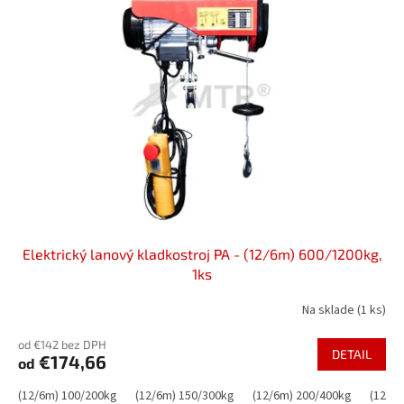
o
i
d
s
u
p
k
r
t
o
o
d
v
u
k
t
o
v
Elektrický lanový kladkostroj PA - (12/6m) 600/1200kg,
1ks
Na sklade
(1 ks)
od €142 bez DPH
DETAIL
€174,66
od
(12/6m) 100/200kg
(12/6m) 150/300kg
(12/6m) 200/400kg
(12/6