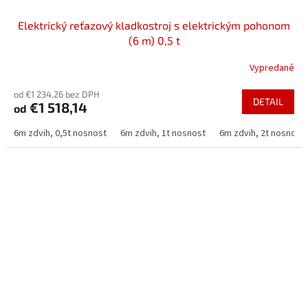
Elektrický reťazový kladkostroj s elektrickým pohonom
(6 m) 0,5 t
Vypredané
od €1 234,26 bez DPH
DETAIL
€1 518,14
od
6m zdvih, 0,5t nosnost
6m zdvih, 1t nosnost
6m zdvih, 2t nosnost