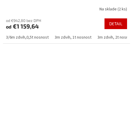
Na sklade
(2 ks)
od €942,80 bez DPH
DETAIL
€1 159,64
od
3/6m zdvih,0,5t nosnost
3m zdvih, 1t nosnost
3m zdvih, 2t nosnos