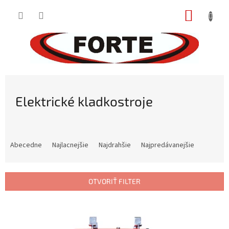
Prejsť
NÁKUP
na
obsah
KOŠÍK
Elektrické kladkostroje
R
a
Abecedne
Najlacnejšie
Najdrahšie
Najpredávanejšie
d
e
n
OTVORIŤ FILTER
i
e
V
p
ý
r
p