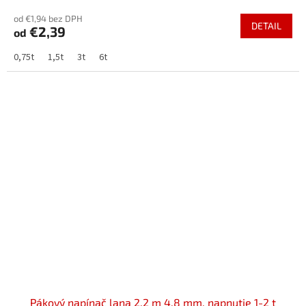
od €1,94 bez DPH
DETAIL
€2,39
od
0,75t
1,5t
3t
6t
Pákový napínač lana 2,2 m 4,8 mm, napnutie 1-2 t