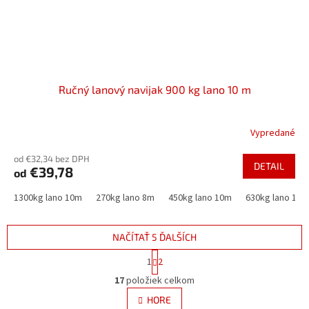
Ručný lanový navijak 900 kg lano 10 m
Vypredané
od €32,34 bez DPH
DETAIL
€39,78
od
1300kg lano 10m
270kg lano 8m
450kg lano 10m
630kg lano 10m
NAČÍTAŤ 5 ĎALŠÍCH
S
1
2
t
O
r
17
položiek celkom
v
á
l
HORE
n