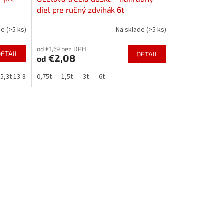
diel pre ručný zdvihák 6t
de
(>5 ks)
Na sklade
(>5 ks)
od €1,69 bez DPH
DETAIL
DETAIL
€2,08
od
5,3t 13-8
8,0t 16-8
0,75t
1,5t
3t
6t