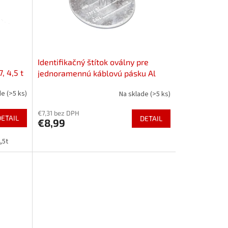
Identifikačný štítok oválny pre
, 4,5 t
jednoramennú káblovú pásku Al
de
(>5 ks)
Na sklade
(>5 ks)
€7,31 bez DPH
DETAIL
DETAIL
€8,99
,5t