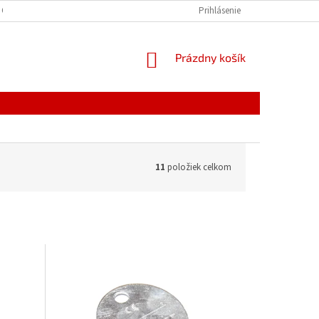
 OSOBNÝCH ÚDAJOV
Prihlásenie
NÁKUPNÝ
Prázdny košík
KOŠÍK
11
položiek celkom