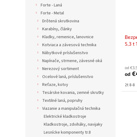
p
u
p
Forte - Laná
a
k
r
Forte - Metal
n
t
o
e
Drôtená skrutkovina
o
d
l
v
Karabíny, články
u
Kladky, remenice, lanovnice
Bezpe
k
5,3 t
t
Kotviaca a závesová technika
o
Nábytkové príslušenstvo
v
Napínače, strmene, závesné oká
od €3,
Nerezový sortiment
€
od
Ocelové laná, príslušenstvo
Reťaze, kotvy
2t 8-8
Tesárske kovania, zemné skrutky
Textilné laná, popruhy
Viazanie a manipulačná technika
Elektrické kladkostroje
Kladkostroje, zdviháky, navijaky
Lesnícke komponenty tr.8