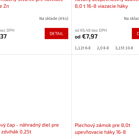
e Zn
8,0 t 16-8 viazacie háky
Na sklade
(4 ks)
Na skla
 bez DPH
od €6,48 bez DPH
DETAIL
,37
€7,97
od
1,12t 6-8
2,0 8-8
3,15t 10-8
vý čap - náhradný diel pre
Plechový zámok pre 8,0t
 zdvihák 0,25t
upevňovacie háky 16-8