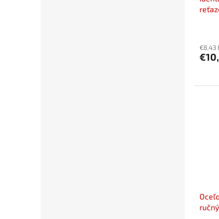
reťaz
€8,43
€10
Oceľo
ručný