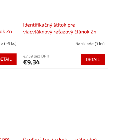
Identifikačný štítok pre
ok Zn
viacvláknový reťazový článok Zn
de
(>5 ks)
Na sklade
(3 ks)
€7,59 bez DPH
DETAIL
DETAIL
€9,34
 pre
Oceľová trecia doska - náhradný