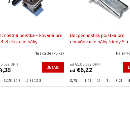
čnostná poistka - kovaná pre
Bezpečnostná poistka pre
 13-8 viazacie háky
upevňovacie háky triedy 5 a 7
Na sklade
(>5 ks)
Na skla
56 bez DPH
od €5,06 bez DPH
DETAIL
4,38
€6,22
od
3,15t 10-8
5,3t 13-8
0,75t
1,5t
1t
2t
3,2t
4