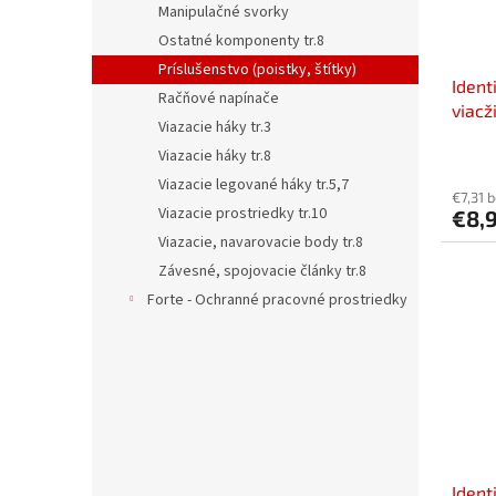
Manipulačné svorky
Ostatné komponenty tr.8
Príslušenstvo (poistky, štítky)
Ident
Račňové napínače
viacž
Viazacie háky tr.3
Viazacie háky tr.8
Viazacie legované háky tr.5,7
€7,31 
Viazacie prostriedky tr.10
€8,
Viazacie, navarovacie body tr.8
Závesné, spojovacie články tr.8
Forte - Ochranné pracovné prostriedky
Ident