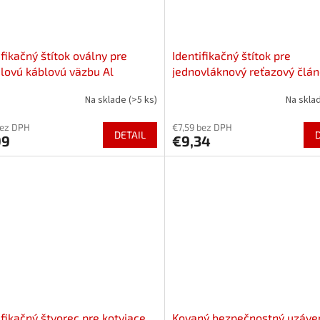
ifikačný štítok oválny pre
Identifikačný štítok pre
ilovú káblovú väzbu Al
jednovláknový reťazový člán
Na sklade
(>5 ks)
Na skla
bez DPH
€7,59 bez DPH
DETAIL
99
€9,34
ifikačný štvorec pre kotviace
Kovaný bezpečnostný uzáver