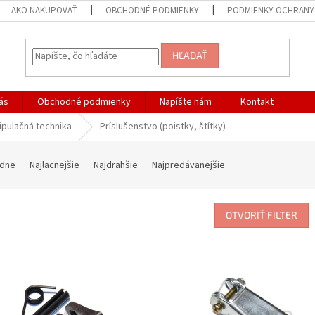
AKO NAKUPOVAŤ
OBCHODNÉ PODMIENKY
PODMIENKY OCHRANY
HĽADAŤ
ás
Obchodné podmienky
Napíšte nám
Kontakt
ipulačná technika
Príslušenstvo (poistky, štítky)
dne
Najlacnejšie
Najdrahšie
Najpredávanejšie
OTVORIŤ FILTER