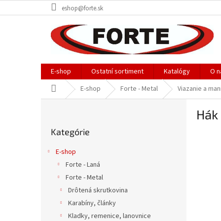
Prejsť
eshop@forte.sk
na
obsah
E-shop
Ostatní sortiment
Katalógy
O n
Domov
E-shop
Forte - Metal
Viazanie a man
B
Hák 
o
Preskočiť
č
Kategórie
kategórie
n
ý
E-shop
p
Forte - Laná
a
Forte - Metal
n
e
Drôtená skrutkovina
l
Karabíny, články
Kladky, remenice, lanovnice