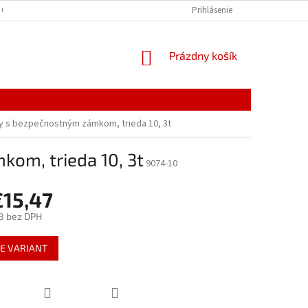
 OSOBNÝCH ÚDAJOV
Prihlásenie
NÁKUPNÝ
Prázdny košík
KOŠÍK
sy s bezpečnostným zámkom, trieda 10, 3t
kom, trieda 10, 3t
9074-10
€15,47
8
bez DPH
ová
E VARIANT