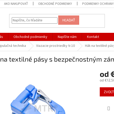
AKO NAKUPOVAŤ
OBCHODNÉ PODMIENKY
PODMIENKY OCHRANY
HĽADAŤ
ás
Obchodné podmienky
Napíšte nám
Kontakt
ipulačná technika
Viazacie prostriedky tr.10
Hák na textilné pá
na textilné pásy s bezpečnostným zám
od
od
€12,5
Jednotk
ZVOĽT
cena: